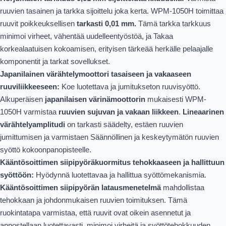
ruuvien tasainen ja tarkka sijoittelu joka kerta. WPM-1050H toimittaa
ruuvit poikkeuksellisen
tarkasti 0,01 mm.
Tämä tarkka tarkkuus
minimoi virheet, vähentää uudelleentyöstöä, ja Takaa
korkealaatuisen kokoamisen, erityisen tärkeää herkälle pelaajalle
komponentit ja tarkat sovellukset.
Japanilainen värähtelymoottori tasaiseen ja vakaaseen
ruuviliikkeeseen:
Koe luotettava ja jumitukseton ruuvisyöttö.
Alkuperäisen
japanilaisen värinämoottorin
mukaisesti WPM-
1050H varmistaa
ruuvien sujuvan ja vakaan liikkeen
.
Lineaarinen
värähtelyamplitudi
on tarkasti säädelty, estäen ruuvien
jumittumisen ja varmistaen Säännöllinen ja keskeytymätön ruuvien
syöttö kokoonpanopisteelle.
Kääntösoittimen siipipyöräkuormitus tehokkaaseen ja hallittuun
syöttöön:
Hyödynnä luotettavaa ja hallittua syöttömekanismia.
Kääntösoittimen siipipyörän latausmenetelmä
mahdollistaa
tehokkaan ja johdonmukaisen ruuvien toimituksen. Tämä
ruokintatapa varmistaa, että ruuvit ovat oikein asennetut ja
annostellaan luotettavasti, minimoi virheitä ja syöttötehokkuuden