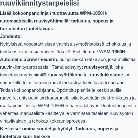
ruuvikiinnitystarpeisiisi
Lisää kokoonpanolinjan tuottavuutta WPM-1050H-
automaattisella ruuvisyöttimellä: tarkkuus, nopeus ja
horjumaton luotettavuus
Johdanto:
Nykyisissä nopeatahtisissa valmistusympäristöissä tehokkuus ja
tarkkuus ovat ensiarvoisen tärkeitä. Esittelemme
WPM-1050H
Automatic Screw Feederin
, huippuluokan ratkaisun, joka mullistaa
ruuvinkiinnitysprosessisi. Tämä edistynyt
ruuvisyöttäjä
, joka
tunnetaan myös nimillä
ruuvisyöttökone
tai
ruuvilukkokone
, on
suunniteltu toimittamaan ruuvit tarkasti ja luotettavasti suoraan
Teidän kokoonpanolinjanne. Optimoitu pienille ja keskisuurille
ruuveille, erityisesti tarkkuusruuvit, joita käytetään elektroniikassa ja
matkapuhelimissa WPM-1050H lisää merkittävästi tuotantonopeutta,
vähentää manuaalista käsittelyä ja varmistaa tasaisen ruuvisyötön
virtaviivainen ja tehokas kokoamisprosessi.
Keskeiset ominaisuudet ja hyödyt: Tarkkuus, nopeus ja
luotettava suorituskyky