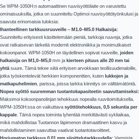
Se WPM-1050H:n automaattinen ruuvisyöttölaite on varustettu
ominaisuuksilla, jotka on suunniteltu Optimoi ruuvisyöttötyönkulusi ja
saavuta erinomaisia tuloksia:
Ihanteellinen tarkkuusruuveille – M1.0–M5.0 Halkaisija:
Suunniteltu erityisesti käsittelemään pieniä, tarkkoja ruuveja, jotka
ovat ratkaisevan tärkeitä modernit elektroniikka ja monimutkaiset
kokoonpanot. WPM-1050H on täydellinen sopivat ruuveille,
joiden
halkaisija on M1,0–M5,0
mm ja
kierteen pituus alle 20 mm tai
yhtä
suure. Tämä tekee siitä erityisen arvokkaan teollisuudenaloille,
jotka työskentelevät herkkien komponenttien, kuten
lukkojen ja
matkapuhelimien
, parissa, joissa tarkka kiinnitys on välttämätöntä.
Nopea syöttö suuremman tuotantokapasiteetin saavuttamiseksi:
Maksimoi kokoonpanolinjan tehokkuus nopealla ruuvitoimituksella.
WPM-1050H:ssa on vaikuttava
syöttötehokkuus, 0,5 sekuntia per
kappale
. Tämä nopea toiminta lyhentää merkittävästi sykliaikaa,
mikä mahdollistaa Tuotannon läpimenon dramaattinen kasvu ja
mahdollistaminen saavuttaa vaativat tuotantotavoitteet.
Horjumaton tarkkuus 0,01 mm sijoittelutarkkuudella:
Varmista