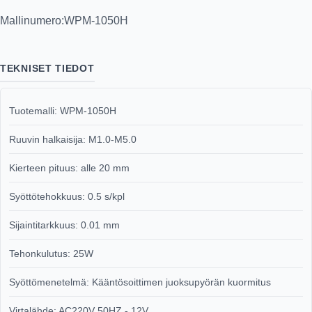
Mallinumero:
WPM-1050H
TEKNISET TIEDOT
Tuotemalli: WPM-1050H
Ruuvin halkaisija: M1.0-M5.0
Kierteen pituus: alle 20 mm
Syöttötehokkuus: 0.5 s/kpl
Sijaintitarkkuus: 0.01 mm
Tehonkulutus: 25W
Syöttömenetelmä: Kääntösoittimen juoksupyörän kuormitus
Virtalähde: AC220V 50HZ - 12V