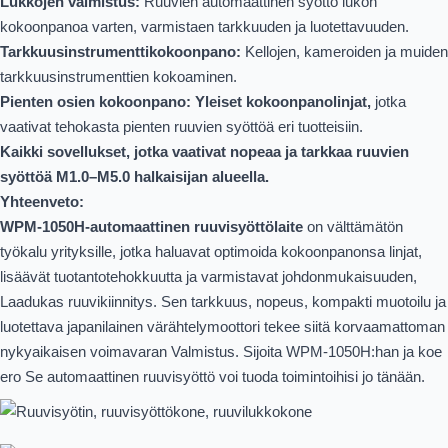
Lukkojen valmistus:
Ruuvien automaattinen syöttö lukon
kokoonpanoa varten, varmistaen tarkkuuden ja luotettavuuden.
Tarkkuusinstrumenttikokoonpano:
Kellojen, kameroiden ja muiden
tarkkuusinstrumenttien kokoaminen.
Pienten osien kokoonpano: Yleiset kokoonpanolinjat,
jotka
vaativat tehokasta pienten ruuvien syöttöä eri tuotteisiin.
Kaikki sovellukset, jotka vaativat nopeaa ja tarkkaa ruuvien
syöttöä M1.0–M5.0 halkaisijan alueella.
Yhteenveto:
WPM-1050H-automaattinen ruuvisyöttölaite
on välttämätön
työkalu yrityksille, jotka haluavat optimoida kokoonpanonsa linjat,
lisäävät tuotantotehokkuutta ja varmistavat johdonmukaisuuden,
Laadukas ruuvikiinnitys. Sen tarkkuus, nopeus, kompakti muotoilu ja
luotettava japanilainen värähtelymoottori tekee siitä korvaamattoman
nykyaikaisen voimavaran Valmistus. Sijoita WPM-1050H:han ja koe
ero Se automaattinen ruuvisyöttö voi tuoda toimintoihisi jo tänään.