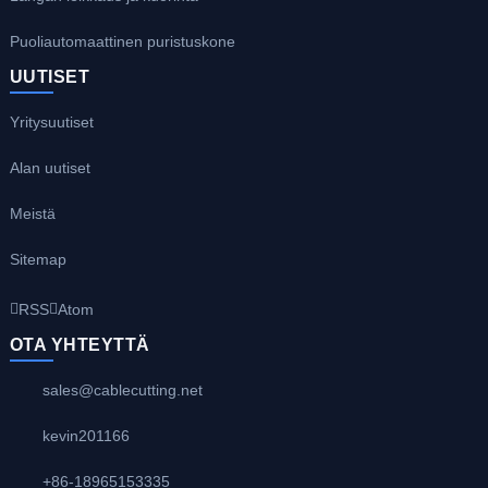
Puoliautomaattinen puristuskone
UUTISET
Yritysuutiset
Alan uutiset
Meistä
Sitemap
RSS
Atom
OTA YHTEYTTÄ
sales@cablecutting.net
kevin201166
+86-18965153335