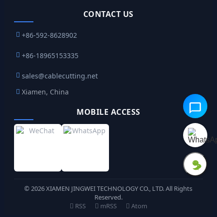
CONTACT US
+86-592-8628902
+86-18965153335
sales@cablecutting.net
Xiamen, China
MOBILE ACCESS
©
2026
XIAMEN JINGWEI TECHNOLOGY CO., LTD. All Rights
Reserved.
RSS
mRSS
Atom