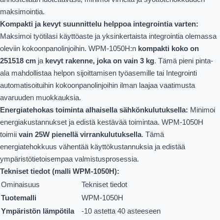
maksimointia.
Kompakti ja kevyt suunnittelu helppoa integrointia varten:
Maksimoi työtilasi käyttöaste ja yksinkertaista integrointia olemassa
oleviin kokoonpanolinjoihin. WPM-1050H:n
kompakti koko on
25
15
18 cm
ja
kevyt rakenne, joka on vain 3 kg
. Tämä pieni pinta-
ala mahdollistaa helpon sijoittamisen työasemille tai Integrointi
automatisoituihin kokoonpanolinjoihin ilman laajaa vaatimusta
avaruuden muokkauksia.
Energiatehokas toiminta alhaisella sähkönkulutuksella:
Minimoi
energiakustannukset ja edistä kestävää toimintaa. WPM-1050H
toimii
vain 25W pienellä virrankulutuksella
. Tämä
energiatehokkuus vähentää käyttökustannuksia ja edistää
ympäristötietoisempaa valmistusprosessia.
Tekniset tiedot (malli WPM-1050H):
Ominaisuus
Tekniset tiedot
Tuotemalli
WPM-1050H
Ympäristön lämpötila
-10 astetta 40 asteeseen