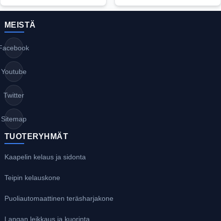
MEISTÄ
Facebook
Youtube
Twitter
Sitemap
TUOTERYHMÄT
Kaapelin kelaus ja sidonta
Teipin kelauskone
Puoliautomaattinen teräsharjakone
Langan leikkaus ja kuorinta