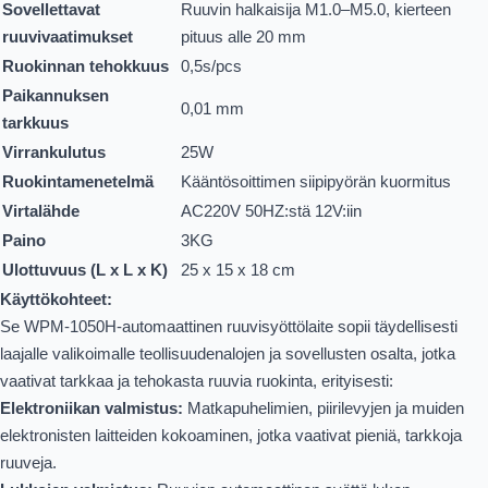
Sovellettavat
Ruuvin halkaisija M1.0–M5.0, kierteen
ruuvivaatimukset
pituus alle 20 mm
Ruokinnan tehokkuus
0,5s/pcs
Paikannuksen
0,01 mm
tarkkuus
Virrankulutus
25W
Ruokintamenetelmä
Kääntösoittimen siipipyörän kuormitus
Virtalähde
AC220V 50HZ:stä 12V:iin
Paino
3KG
Ulottuvuus (L x L x K)
25 x 15 x 18 cm
Käyttökohteet:
Se WPM-1050H-automaattinen ruuvisyöttölaite sopii täydellisesti
laajalle valikoimalle teollisuudenalojen ja sovellusten osalta, jotka
vaativat tarkkaa ja tehokasta ruuvia ruokinta, erityisesti:
Elektroniikan valmistus:
Matkapuhelimien, piirilevyjen ja muiden
elektronisten laitteiden kokoaminen, jotka vaativat pieniä, tarkkoja
ruuveja.