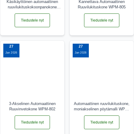
Käsikäyttöinen automaattinen
Kannettava Automaattinen
ruuvilukituskokoonpanokone
Ruuvilukituskone WPM-805
WPM-801
Tiedustele nyt
Tiedustele nyt
27
27
Jan 2026
Jan 2026
3-Akselinen Automaattinen
Automaattinen ruuvilukituskone,
Ruuvinvetokone WPM-802
moniakselinen pöytämalli WPM-
803
Tiedustele nyt
Tiedustele nyt