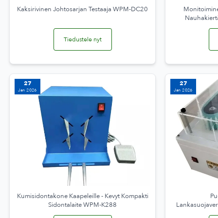
Kaksirivinen Johtosarjan Testaaja WPM-DC20
Monitoimine
Nauhakier
Tiedustele nyt
27
27
Jan 2026
Jan 2026
Kumisidontakone Kaapeleille - Kevyt Kompakti
Pu
Sidontalaite WPM-K288
Lankasuojave