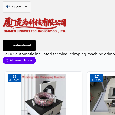
Suomi
Tuoteryhmät
Haku : automatic insulated terminal crimping machine crim
✨
AI Search Mode
27
27
Jan 2026
Jan 2026