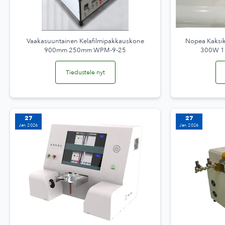
Vaakasuuntainen Kelafilmipakkauskone
Nopea Kaksik
900mm 250mm WPM-9-25
300W 1
Tiedustele nyt
27
27
Jan 2026
Jan 2026