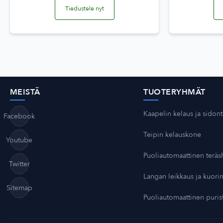
Tiedustele nyt
MEISTÄ
TUOTERYHMÄT
Kaapelin kelaus ja sidon
Facebook
Teipin kelauskone
Youtube
Puoliautomaattinen teräs
Twitter
Langan leikkaus ja kuorin
Sitemap
Puoliautomaattinen puri