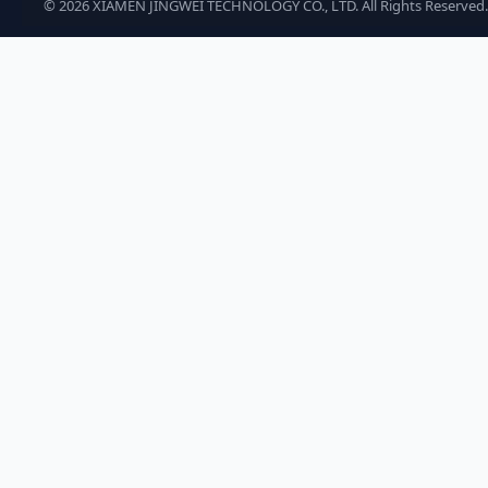
©
2026
XIAMEN JINGWEI TECHNOLOGY CO., LTD. All Rights Reserved.