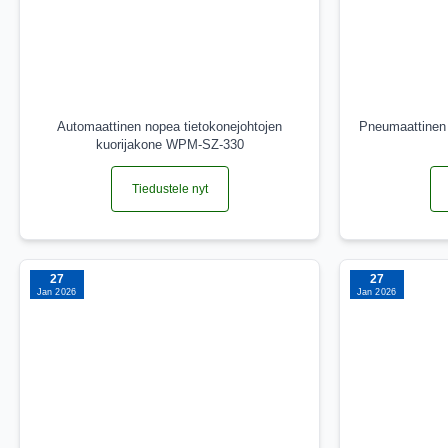
Automaattinen nopea tietokonejohtojen
Pneumaattinen 
kuorijakone WPM-SZ-330
Tiedustele nyt
27
27
Jan 2026
Jan 2026