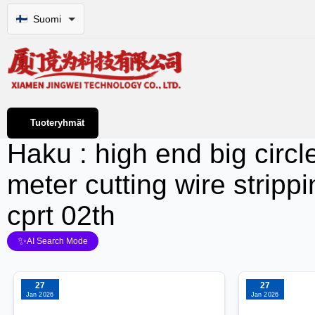
Suomi
Tuoteryhmät
Haku : high end big circl
meter cutting wire strip
cprt 02th
✨
AI Search Mode
27
27
Jan 2026
Jan 2026