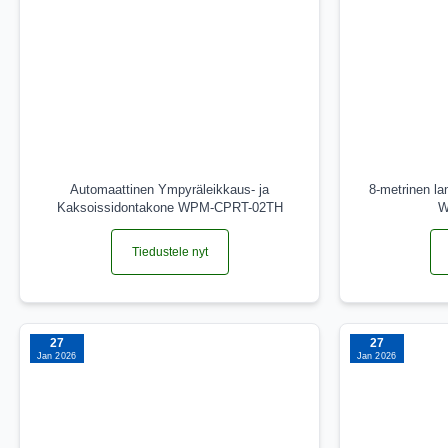
Automaattinen Ympyräleikkaus- ja
8-metrinen la
Kaksoissidontakone WPM-CPRT-02TH
W
Tiedustele nyt
27
27
Jan 2026
Jan 2026