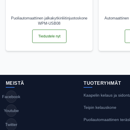
Puoliautomaattinen jalkakytkinliitinjuotoskone
Automaattinen
WPM-USB08
Tiedustele nyt
MEISTÄ
TUOTERYHMÄT
Kaapelin kelaus ja sidont
Facebook
Teipin kelauskone
Youtube
Puoliautomaattinen terä
Twitter