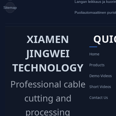
Langan leikkaus ja kuori
Sitemap
Puoliautomaattinen puri
XIAMEN
QUI
JINGWEI
Home
TECHNOLOGY
Products
Demo Videos
Professional cable
Short Videos
cutting and
Contact Us
processing