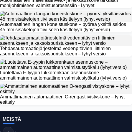
Automaattinen materiaalinveto- ja leikkauskone tarkkaan
monijohtimiseen valmistusprosessiin - Lyhyet
Automaattinen langan koneistuskone – pyöreä yksittäissidos
45 mm sisäkelojen tiiviiseen käsittelyyn (lyhyt versio)
Tehdasautomaatiojärjestelmä vedenpitävien liittimien
asennukseen ja kaksoispuristukseen – lyhyt versio
Luotettava E-tyypin lukkorenkaan asennuskone –
ammattimainen automaattinen valmistustyökalu (lyhyt versio)
Ammattimainen automaattinen O-rengastiivistyskone – lyhyt
esittely
MEISTÄ