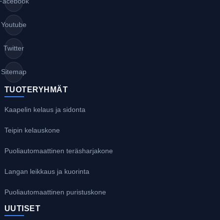
Facebook
Youtube
Twitter
Sitemap
TUOTERYHMÄT
Kaapelin kelaus ja sidonta
Teipin kelauskone
Puoliautomaattinen teräsharjakone
Langan leikkaus ja kuorinta
Puoliautomaattinen puristuskone
UUTISET