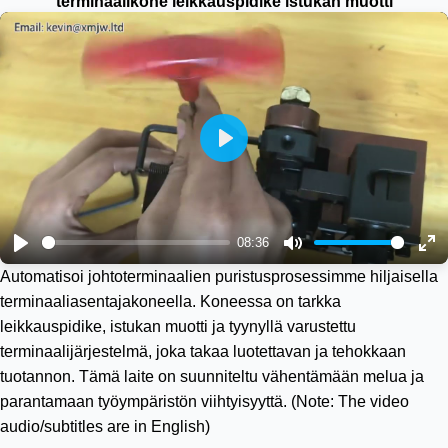
terminaalikone leikkauspidike istukan muotti
Play
08:36
Play
Mute
En
Automatisoi johtoterminaalien puristusprosessimme hiljaisella
ful
terminaaliasentajakoneella. Koneessa on tarkka
leikkauspidike, istukan muotti ja tyynyllä varustettu
terminaalijärjestelmä, joka takaa luotettavan ja tehokkaan
tuotannon. Tämä laite on suunniteltu vähentämään melua ja
parantamaan työympäristön viihtyisyyttä. (Note: The video
audio/subtitles are in English)