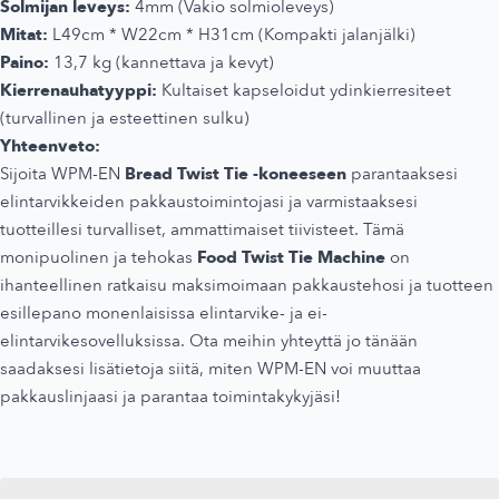
Solmijan leveys:
4mm (Vakio solmioleveys)
Mitat:
L49cm * W22cm * H31cm (Kompakti jalanjälki)
Paino:
13,7 kg (kannettava ja kevyt)
Kierrenauhatyyppi:
Kultaiset kapseloidut ydinkierresiteet
(turvallinen ja esteettinen sulku)
Yhteenveto:
Sijoita WPM-EN
Bread Twist Tie -koneeseen
parantaaksesi
elintarvikkeiden pakkaustoimintojasi ja varmistaaksesi
tuotteillesi turvalliset, ammattimaiset tiivisteet. Tämä
monipuolinen ja tehokas
Food Twist Tie Machine
on
ihanteellinen ratkaisu maksimoimaan pakkaustehosi ja tuotteen
esillepano monenlaisissa elintarvike- ja ei-
elintarvikesovelluksissa. Ota meihin yhteyttä jo tänään
saadaksesi lisätietoja siitä, miten WPM-EN voi muuttaa
pakkauslinjaasi ja parantaa toimintakykyjäsi!