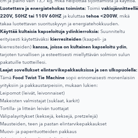
cm ja paino vain 13,7 kg, mikä helpottaa sijoittamista ja käyttöä.
Luotettava ja energiatehokas toiminta:
Toimii
vakiojännitteellä
220V, 50HZ tai 110V 60HZ
ja kuluttaa
tehoa <200W
, mikä
takaa luotettavan suorituskyvyn ja energiatehokkuuden.
Käyttää kultaisia kapseloituja ydinkierroksia:
Suunniteltu
erityisesti käytettäväksi
kierresiteiden
(kaapeli- ja
kierresiteiden)
kanssa, joissa on kultainen kapseloitu ydin
,
tarjoten turvallisen ja esteettisesti miellyttävän solmion sulun
pakatuille tuotteillesi.
Laajat sovellukset elintarvikepakkauksissa ja sen ulkopuolella:
Tämä
Food Twist Tie Machine
sopii erinomaisesti monenlaisiin
yrityksiin ja pakkaustarpeisiin, mukaan lukien:
Leipomot (leivät, leivonnaiset)
Makeisten valmistajat (suklaat, karkit)
Tortilla- ja litteän leivän tuottajat
Välipalayritykset (keksejä, keksejä, pretzelejä)
Mausteiden, teen ja pastan elintarvikepakkaukset
Muovi- ja paperituotteiden pakkaus