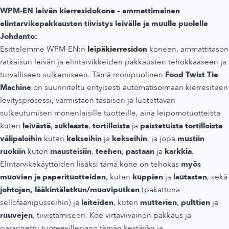
WPM-EN leivän kierresidokone – ammattimainen
elintarvikepakkausten tiivistys leivälle ja muulle puolelle
Johdanto:
Esittelemme WPM-EN:n
leipäkierresidon
koneen, ammattitason
ratkaisun leivän ja elintarvikkeiden pakkausten tehokkaaseen ja
turvalliseen sulkemiseen. Tämä monipuolinen
Food Twist Tie
Machine
on suunniteltu erityisesti automatisoimaan kierresiteen
levitysprosessi, varmistaen tasaisen ja luotettavan
sulkeutumisen monenlaisille tuotteille, aina leipomotuotteista
kuten
leivästä
,
suklaasta
,
tortilloista
ja
paistetuista tortilloista
välipaloihin
kuten
kekseihin
ja
kekseihin
, ja jopa
mustiin
ruokiin
kuten
mausteisiin
,
teehen
,
pastaan
ja
karkkia
.
Elintarvikekäyttöiden lisäksi tämä kone on tehokas
myös
muovien ja paperituotteiden
, kuten
kuppien
ja
lautasten
, sekä
johtojen,
lääkintäletkun/muoviputken
(pakattuna
sellofaanipusseihin) ja
laiteiden
, kuten
mutterien
,
pulttien
ja
ruuvejen
, tiivistämiseen. Koe virtaviivainen pakkaus ja
parannettu tuoteesillepano tämän kestävän ja