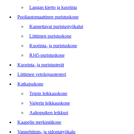
Langan kierto ja kuorinta
Puoliautomaattinen puristuskone
Kannettavat puristustyökalut
Liittimen puristuskone
Kuorinta- ja puristuskone
RJ45-puristuskone
Kuorinta- ja puristusterät
Liittimen vetolujuustesteri
Katkaisukone
Teipin leikkauskone
Vaijerin leikkauskone
Aaltoputken leikkuri
Kaapelin merkintäkone
Vannehtimis- ja sidontatyökalu