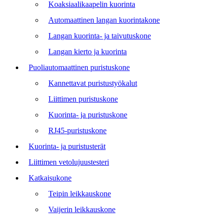
Koaksiaalikaapelin kuorinta
Automaattinen langan kuorintakone
Langan kuorinta- ja taivutuskone
Langan kierto ja kuorinta
Puoliautomaattinen puristuskone
Kannettavat puristustyökalut
Liittimen puristuskone
Kuorinta- ja puristuskone
RJ45-puristuskone
Kuorinta- ja puristusterät
Liittimen vetolujuustesteri
Katkaisukone
Teipin leikkauskone
Vaijerin leikkauskone