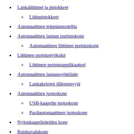
Lankaliittimet ja pistokkeet
Liitinpistokkeet
Automaattinen teippiannostelija
Automaattinen langan puristuskone
Automaattinen liittimen puristuskone
Liittimen puristustyökalut
Liittimen puristusapplikaattori
Automaattinen langansyöttölaite
Lankakelojen jälleenmyyjä
Automaattinen juotoskone
USB-kaapelin juotoskone
Puoliautomaattinen juotoskone
Nylonkaapelisiteiden kone
Ruiskuvalukone