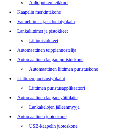
Aaltoputken leikkuri
Kaapelin merkintäkone
Vannehtimis- ja sidontatyökalu
Lankaliittimet ja pistokkeet
Liitinpistokkeet
Automaattinen teippiannostelija
Automaattinen langan puristuskone
Automaattinen liittimen puristuskone
Liittimen puristustyökalut
Liittimen puristusapplikaattori
Automaattinen langansyöttölaite
Lankakelojen jälleenmyyjä
Automaattinen juotoskone
USB-kaapelin juotoskone