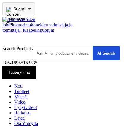
Suomi
Search Products
+86-18965153335
Tuoteryhmät
Koti
Tuotteet
Meistä
Video
Lyhytvideot
Ratkaisu
Lataa
Ota Yhteyttä