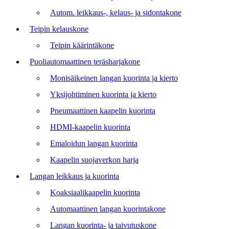
Autom. leikkaus-, kelaus- ja sidontakone
Teipin kelauskone
Teipin käärintäkone
Puoliautomaattinen teräsharjakone
Monisäikeinen langan kuorinta ja kierto
Yksijohtiminen kuorinta ja kierto
Pneumaattinen kaapelin kuorinta
HDMI-kaapelin kuorinta
Emaloidun langan kuorinta
Kaapelin suojaverkon harja
Langan leikkaus ja kuorinta
Koaksiaalikaapelin kuorinta
Automaattinen langan kuorintakone
Langan kuorinta- ja taivutuskone