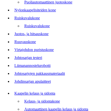
Puoliautomaattinen juotoskone
Nylonkaapelisiteiden kone
Ruiskuvalukone
Ruiskuvalukone
Juotos- ja hitsauskone
Ruuvauskone
Virtajohdon puristuskone
Johtosarjan testeri
Liimanannostelurobotti
Johtosarjojen pakkausmateriaalit
Johdinsarjan apulaitteet
Kaapelin kelaus ja sidonta
Kelaus- ja sidontakone
Automaattinen kaapelin kelaus ja sidonta