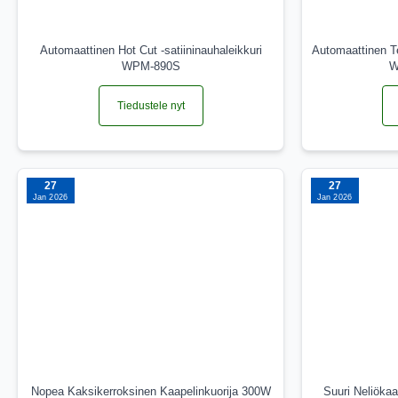
Automaattinen Hot Cut -satiininauhaleikkuri
Automaattinen T
WPM-890S
W
Tiedustele nyt
27
27
Jan 2026
Jan 2026
Nopea Kaksikerroksinen Kaapelinkuorija 300W
Suuri Neliökaa