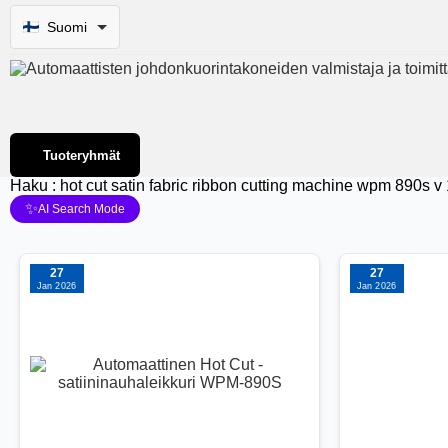
Suomi
Tuoteryhmät
Haku : hot cut satin fabric ribbon cutting machine wpm 890s v 
✨
AI Search Mode
27
27
Jan 2026
Jan 2026