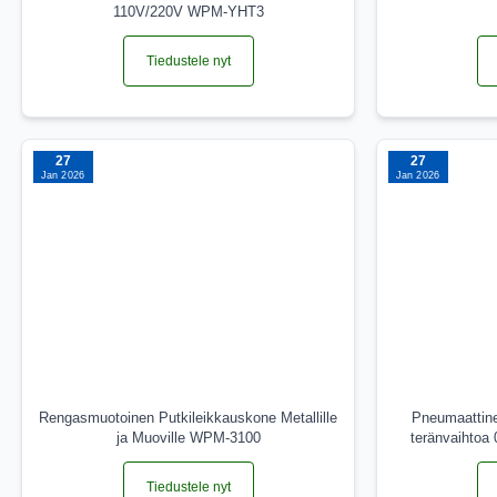
110V/220V WPM-YHT3
Tiedustele nyt
27
27
Jan 2026
Jan 2026
Rengasmuotoinen Putkileikkauskone Metallille
Pneumaattine
ja Muoville WPM-3100
teränvaihto
Tiedustele nyt