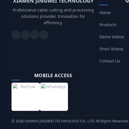
XIAMEN JINGWEI TECHNOLOGY
Q
Professional cable cutting and processing
Home
solutions provider. Innovation for
efficiency.
Products
Demo Videos
Short Videos
Contact Us
MOBILE ACCESS
©
2026
XIAMEN JINGWEI TECHNOLOGY CO., LTD. All Rights Reserved.