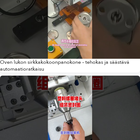
Oven lukon sirkkakokoonpanokone – tehokas ja säästävä
automaatioratkaisu