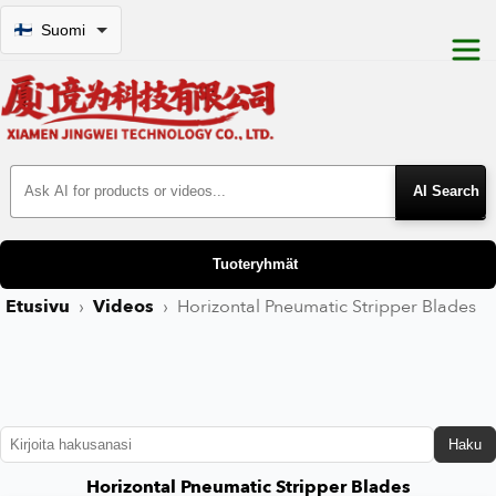
Suomi
Search Products
Tuoteryhmät
Etusivu
›
Videos
›
Horizontal Pneumatic Stripper Blades
Haku
Horizontal Pneumatic Stripper Blades