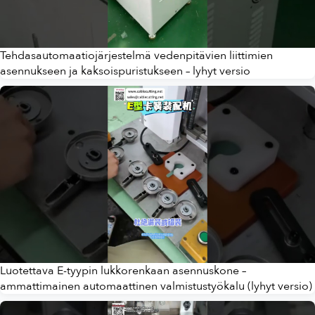
Tehdasautomaatiojärjestelmä vedenpitävien liittimien
asennukseen ja kaksoispuristukseen – lyhyt versio
Luotettava E-tyypin lukkorenkaan asennuskone –
ammattimainen automaattinen valmistustyökalu (lyhyt versio)