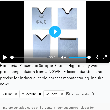
Play
00:00
Play
Mute
PIP
En
Horizontal Pneumatic Stripper Blades. High-quality wire
ful
processing solution from JINGWEI. Efficient, durable, and
precise for industrial cable harness manufacturing. Inquire
now!
💬
Comments
👍
⭐
0
Like
0
Favorite
0
🔗
Share
0
Explore our video guide on horizontal pneumatic stripper blades for