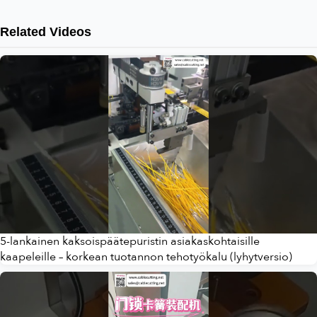
Related Videos
5-lankainen kaksoispäätepuristin asiakaskohtaisille
kaapeleille – korkean tuotannon tehotyökalu (lyhytversio)