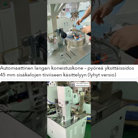
Automaattinen langan koneistuskone – pyöreä yksittäissidos
45 mm sisäkelojen tiiviiseen käsittelyyn (lyhyt versio)