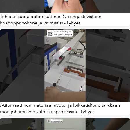
Tehtaan suora automaattinen O-rengastiivisteen
kokoonpanokone ja valmistus - Lyhyet
Automaattinen materiaalinveto- ja leikkauskone tarkkaan
monijohtimiseen valmistusprosessiin - Lyhyet